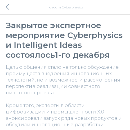
Новости Cyberphysics
Закрытое экспертное
мероприятие Cyberphysics
и Intelligent Ideas
состоялось1-го декабря
Целью общения стало не только обсуждение
преимуществ внедрения инновационных
технологий, но и возможности рассмотрения
перспектив реализации совместного
пилотного проекта.
Кроме того, эксперты в области
цифровизации и промышленности Х.0
анонсировали запуск ряда новых продуктов и
обсудили инновационные разработки: