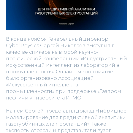
В конце ноября Генеральный директор
CyberPhysics Сергей Николаев выступил в
качестве спикера на второй научно-
практической конференции «Индустриальный
искусственный интеллект: из лабораторий в
промышленность». Онлайн-мероприятие
было организовано Ассоциацией
«Искусственный интеллект в
промышленности» при поддержке «Газпром
нефти» и университета ИТМО.
На нем Сергей представил доклад «Гибридное
моделирование для предиктивной аналитики
газотурбинных электростанций». Также
эксперты отрасли и представители вузов